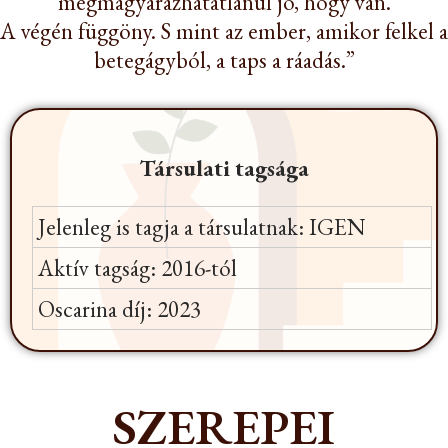
megmagyarázhatatlanul jó, hogy van.
A végén függöny. S mint az ember, amikor felkel a
betegágyból, a taps a ráadás.”
Társulati tagsága
Jelenleg is tagja a társulatnak: IGEN
Aktív tagság: 2016-tól
Oscarina díj: 2023
SZEREPEI