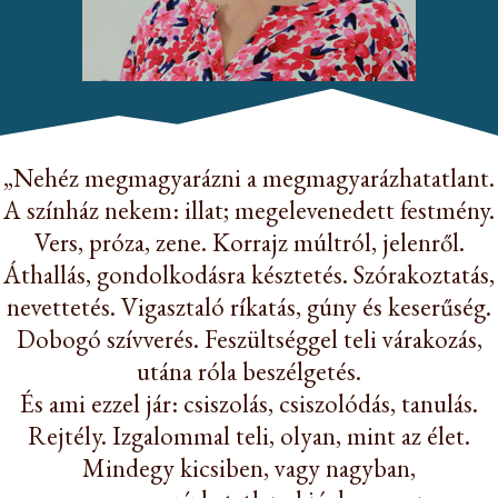
„Nehéz megmagyarázni a megmagyarázhatatlant.
A színház nekem: illat; megelevenedett festmény.
Vers, próza, zene. Korrajz múltról, jelenről.
Áthallás, gondolkodásra késztetés. Szórakoztatás,
nevettetés. Vigasztaló ríkatás, gúny és keserűség.
Dobogó szívverés. Feszültséggel teli várakozás,
utána róla beszélgetés.
És ami ezzel jár: csiszolás, csiszolódás, tanulás.
Rejtély. Izgalommal teli, olyan, mint az élet.
Mindegy kicsiben, vagy nagyban,