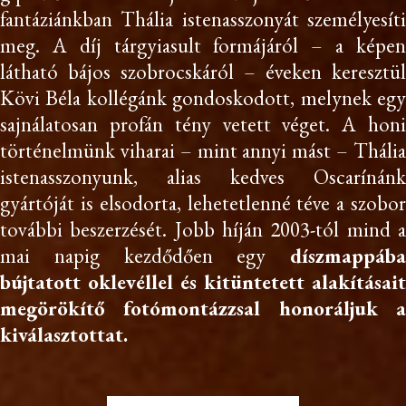
fantáziánkban Thália istenasszonyát személyesíti
meg. A díj tárgyiasult formájáról – a képen
látható bájos szobrocskáról – éveken keresztül
Kövi Béla kollégánk gondoskodott, melynek egy
sajnálatosan profán tény vetett véget. A honi
történelmünk viharai – mint annyi mást – Thália
istenasszonyunk, alias kedves Oscarínánk
gyártóját is elsodorta, lehetetlenné téve a szobor
további beszerzését. Jobb híján 2003-tól mind a
mai napig kezdődően egy
díszmappába
bújtatott oklevéllel és kitüntetett alakításait
megörökítő fotómontázzsal honoráljuk a
kiválasztottat.