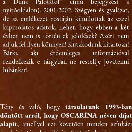
a Duna Palotától” című bejegyzést a
nyitóoldalon). 2001-2002. Szégyen és gyalázat,
de az emlékezet rostáján kihullottak az ezzel
kapcsolatos adatok. Lehet, hogy ebben a két
évben nem is történtek jelölések? Azért nem
adjuk fel ilyen könnyen! Kutakodunk kitartóan!
Bárki, aki érdemleges információval
rendelkezik e tárgyban ne restellje jóvátenni
hibánkat!
Tény és való, hogy
társulatunk 1993-ba
döntött arról, hogy OSCARÍNA néven díjat
alapít,
amellyel ezt követően minden színházi