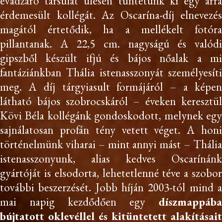
évadzáró társulat ülésén tüntetünk ki egy arra
érdemesült kollégát. Az Oscarína-díj elnevezés
magától értetődik, ha a mellékelt fotóra
pillantanak. A 22,5 cm. nagyságú és valódi
gipszből készült ifjú és bájos nőalak a mi
fantáziánkban Thália istenasszonyát személyesíti
meg. A díj tárgyiasult formájáról – a képen
látható bájos szobrocskáról – éveken keresztül
Kövi Béla kollégánk gondoskodott, melynek egy
sajnálatosan profán tény vetett véget. A honi
történelmünk viharai – mint annyi mást – Thália
istenasszonyunk, alias kedves Oscarínánk
gyártóját is elsodorta, lehetetlenné téve a szobor
további beszerzését. Jobb híján 2003-tól mind a
mai napig kezdődően egy
díszmappába
bújtatott oklevéllel és kitüntetett alakításait