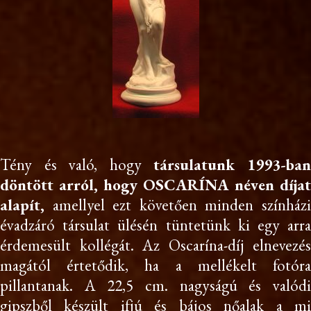
Tény és való, hogy
társulatunk 1993-ba
döntött arról, hogy OSCARÍNA néven díjat
alapít,
amellyel ezt követően minden színházi
évadzáró társulat ülésén tüntetünk ki egy arra
érdemesült kollégát. Az Oscarína-díj elnevezés
magától értetődik, ha a mellékelt fotóra
pillantanak. A 22,5 cm. nagyságú és valódi
gipszből készült ifjú és bájos nőalak a mi