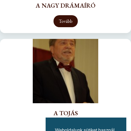
A NAGY DRÁMAÍRÓ
Tovább
A TOJÁS
Tovább
Weboldalunk sütiket használ.