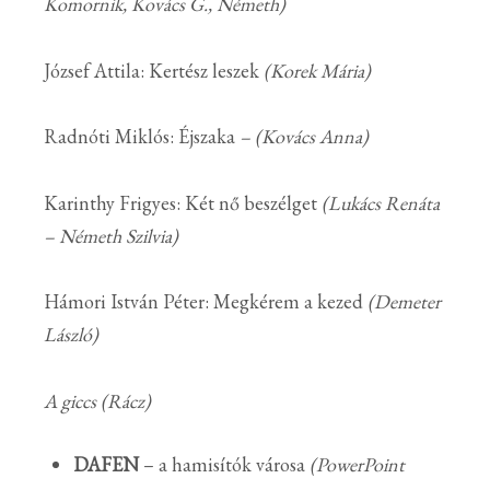
Komornik, Kovács G., Németh)
József Attila: Kertész leszek
(Korek Mária)
Radnóti Miklós: Éjszaka
– (Kovács Anna)
Karinthy Frigyes: Két nő beszélget
(Lukács Renáta
– Németh Szilvia)
Hámori István Péter: Megkérem a kezed
(Demeter
László)
A giccs (Rácz)
DAFEN
– a hamisítók városa
(PowerPoint