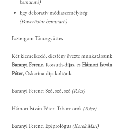
bemutató)
Egy dekoratív médiaszemélyiség
(PowerPoint bemutató)
Esztergom Táncegyüttes
Két kiemelkedő, dicsfény övezte munkatársunk:
Baranyi Ferenc
, Kossuth-díjas, és
Hámori István
Péter
, Oskarína-díja költőnk.
Baranyi Ferenc: Szó, szó, szó
(Rácz)
Hámori István Péter: Tiborc örök
(Rácz)
Baranyi Ferenc: Epiprológus
(Korek Mari)