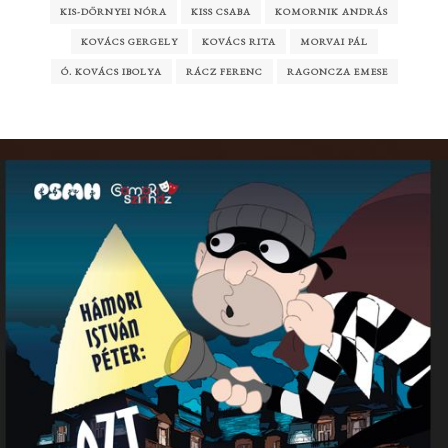
KIS-DÖRNYEI NÓRA
KISS CSABA
KOMORNIK ANDRÁS
KOVÁCS GERGELY
KOVÁCS RITA
MORVAI PÁL
Ó. KOVÁCS IBOLYA
RÁCZ FERENC
RAGONCZA EMESE