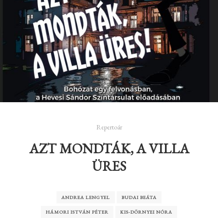
Repertoár
AZT MONDTÁK, A VILLA
ÜRES
ANDREA LENGYEL
BUDAI BEÁTA
HÁMORI ISTVÁN PÉTER
KIS-DÖRNYEI NÓRA