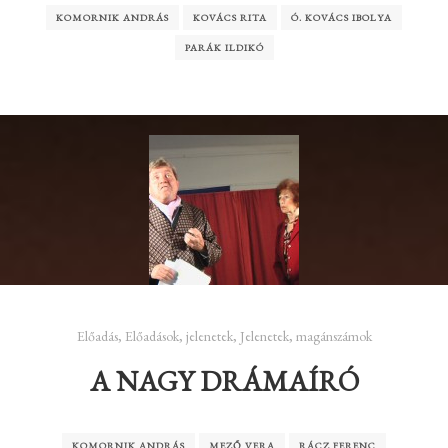
KOMORNIK ANDRÁS
KOVÁCS RITA
Ó. KOVÁCS IBOLYA
PARÁK ILDIKÓ
Előadás
,
Előadások
,
jelenetek
,
Jelenetek, magánszámok
A NAGY DRÁMAÍRÓ
KOMORNIK ANDRÁS
MEZŐ VERA
RÁCZ FERENC