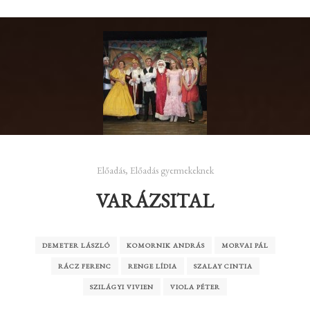
Előadás
,
Előadás gyermekeknek
VARÁZSITAL
DEMETER LÁSZLÓ
KOMORNIK ANDRÁS
MORVAI PÁL
RÁCZ FERENC
RENGE LÍDIA
SZALAY CINTIA
SZILÁGYI VIVIEN
VIOLA PÉTER