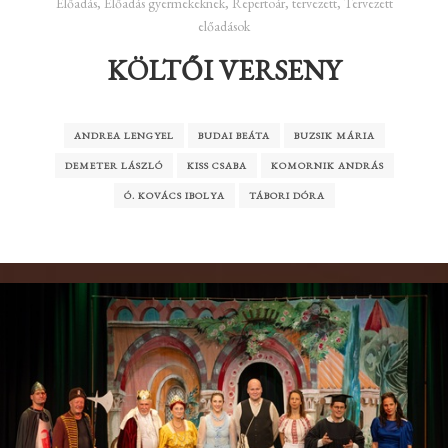
Előadás
,
Előadás gyermekeknek
,
Repertoár
,
tervezett
,
Tervezett
előadások
KÖLTŐI VERSENY
ANDREA LENGYEL
BUDAI BEÁTA
BUZSIK MÁRIA
DEMETER LÁSZLÓ
KISS CSABA
KOMORNIK ANDRÁS
Ó. KOVÁCS IBOLYA
TÁBORI DÓRA