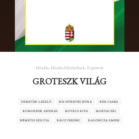
Előadás
,
Előadás felnőtteknek
,
Repertoár
GROTESZK VILÁG
DEMETER LÁSZLÓ
KIS-DÖRNYEI NÓRA
KISS CSABA
KOMORNIK ANDRÁS
KOVÁCS RITA
MORVAI PÁL
NÉMETH SZILVIA
RÁCZ FERENC
RAGONCZA EMESE