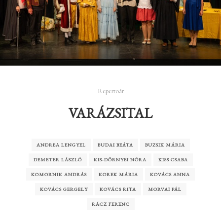
Repertoár
VARÁZSITAL
ANDREA LENGYEL
BUDAI BEÁTA
BUZSIK MÁRIA
DEMETER LÁSZLÓ
KIS-DÖRNYEI NÓRA
KISS CSABA
KOMORNIK ANDRÁS
KOREK MÁRIA
KOVÁCS ANNA
KOVÁCS GERGELY
KOVÁCS RITA
MORVAI PÁL
RÁCZ FERENC