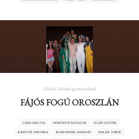
Előadás
,
Előadás gyermekeknek
FÁJÓS FOGÚ OROSZLÁN
CSEH SZILVIA
HORVÁTH KATALIN
ILLÉS OLIVÉR
KÁNTOR PIROSKA
KOMORNIK ANDRÁS
PARÁK TIBOR