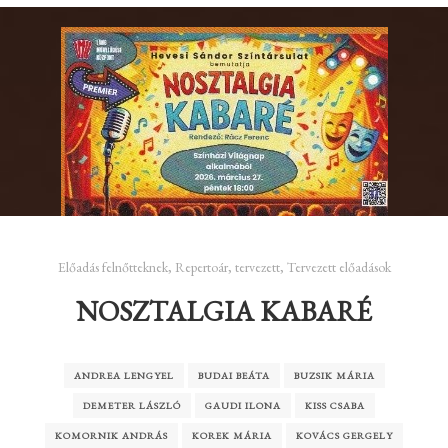
Előadás felnőtteknek
,
Repertoár
,
tervezett
,
Tervezett előadások
NOSZTALGIA KABARÉ
ANDREA LENGYEL
BUDAI BEÁTA
BUZSIK MÁRIA
DEMETER LÁSZLÓ
GAUDI ILONA
KISS CSABA
KOMORNIK ANDRÁS
KOREK MÁRIA
KOVÁCS GERGELY