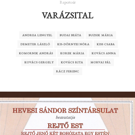
Repertoár
VARÁZSITAL
ANDREA LENGYEL
BUDAI BEÁTA
BUZSIK MÁRIA
DEMETER LÁSZLÓ
KIS-DÖRNYEI NÓRA
KISS CSABA
KOMORNIK ANDRÁS
KOREK MÁRIA
KOVÁCS ANNA
KOVÁCS GERGELY
KOVÁCS RITA
MORVAI PÁL
RÁCZ FERENC