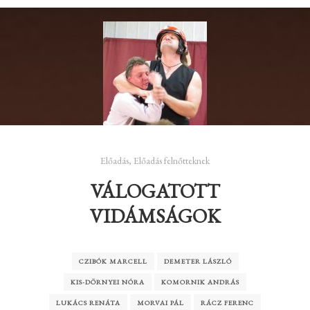
Előadás
,
Előadás felnőtteknek
VÁLOGATOTT
VIDÁMSÁGOK
CZIBÓK MARCELL
DEMETER LÁSZLÓ
KIS-DÖRNYEI NÓRA
KOMORNIK ANDRÁS
LUKÁCS RENÁTA
MORVAI PÁL
RÁCZ FERENC