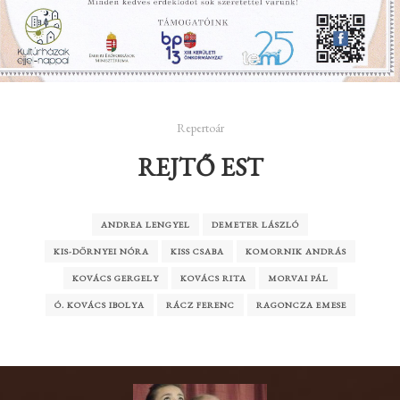
Repertoár
REJTŐ EST
ANDREA LENGYEL
DEMETER LÁSZLÓ
KIS-DÖRNYEI NÓRA
KISS CSABA
KOMORNIK ANDRÁS
KOVÁCS GERGELY
KOVÁCS RITA
MORVAI PÁL
Ó. KOVÁCS IBOLYA
RÁCZ FERENC
RAGONCZA EMESE