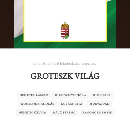
Előadás
,
Előadás felnőtteknek
,
Repertoár
GROTESZK VILÁG
DEMETER LÁSZLÓ
KIS-DÖRNYEI NÓRA
KISS CSABA
KOMORNIK ANDRÁS
KOVÁCS RITA
MORVAI PÁL
NÉMETH SZILVIA
RÁCZ FERENC
RAGONCZA EMESE