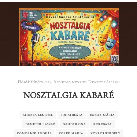
Előadás felnőtteknek
,
Repertoár
,
tervezett
,
Tervezett előadások
NOSZTALGIA KABARÉ
ANDREA LENGYEL
BUDAI BEÁTA
BUZSIK MÁRIA
DEMETER LÁSZLÓ
GAUDI ILONA
KISS CSABA
KOMORNIK ANDRÁS
KOREK MÁRIA
KOVÁCS GERGELY