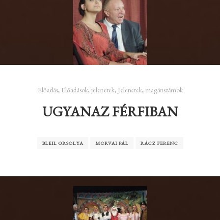
Előadás
,
Előadások
,
jelenetek
,
Jelenetek, magánszámok
UGYANAZ FÉRFIBAN
BLEIL ORSOLYA
MORVAI PÁL
RÁCZ FERENC