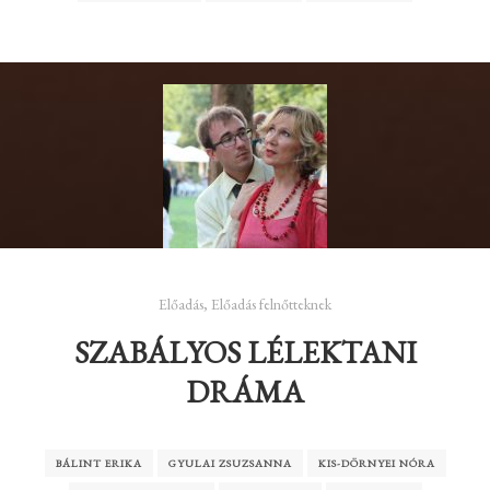
Előadás
,
Előadás felnőtteknek
SZABÁLYOS LÉLEKTANI
DRÁMA
BÁLINT ERIKA
GYULAI ZSUZSANNA
KIS-DÖRNYEI NÓRA