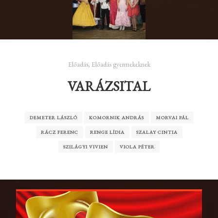
Előadás
,
Előadás gyermekeknek
VARÁZSITAL
DEMETER LÁSZLÓ
KOMORNIK ANDRÁS
MORVAI PÁL
RÁCZ FERENC
RENGE LÍDIA
SZALAY CINTIA
SZILÁGYI VIVIEN
VIOLA PÉTER