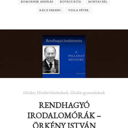
KOMORNIK ANDRÁS
KOVÁCS RITA
MORVAI PÁL
RÁCZ FERENC
VIOLA PÉTER
Előadás
,
Előadás felnőtteknek
,
Előadás gyermekeknek
RENDHAGYÓ
IRODALOMÓRÁK –
ÖRKÉNY ISTVÁN