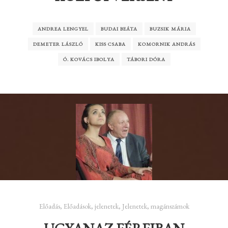
ANDREA LENGYEL
BUDAI BEÁTA
BUZSIK MÁRIA
DEMETER LÁSZLÓ
KISS CSABA
KOMORNIK ANDRÁS
Ó. KOVÁCS IBOLYA
TÁBORI DÓRA
Előadás
,
Előadások
,
jelenetek
,
Jelenetek, magánszámok