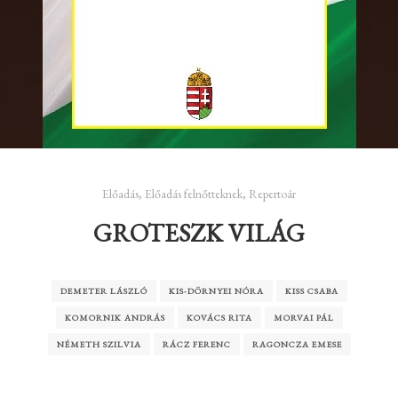
Előadás
,
Előadás felnőtteknek
,
Repertoár
GROTESZK VILÁG
DEMETER LÁSZLÓ
KIS-DÖRNYEI NÓRA
KISS CSABA
KOMORNIK ANDRÁS
KOVÁCS RITA
MORVAI PÁL
NÉMETH SZILVIA
RÁCZ FERENC
RAGONCZA EMESE