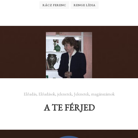
RÁCZ FERENC
RENGE LÍDIA
Előadás
,
Előadások
,
jelenetek
,
Jelenetek, magánszámok
A TE FÉRJED