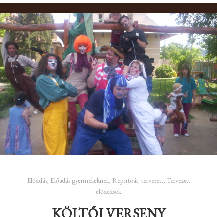
Előadás
,
Előadás gyermekeknek
,
Repertoár
,
tervezett
,
Tervezett
előadások
KÖLTŐI VERSENY