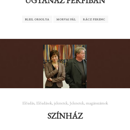
UGYANAZ FÉRFIBAN
BLEIL ORSOLYA
MORVAI PÁL
RÁCZ FERENC
Előadás
,
Előadások
,
jelenetek
,
Jelenetek, magánszámok
SZÍNHÁZ