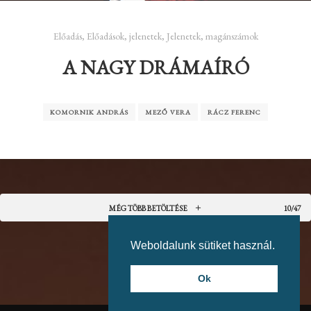
Előadás
,
Előadások
,
jelenetek
,
Jelenetek, magánszámok
A NAGY DRÁMAÍRÓ
KOMORNIK ANDRÁS
MEZŐ VERA
RÁCZ FERENC
MÉG TÖBB BETÖLTÉSE
10/47
Weboldalunk sütiket használ.
Ok