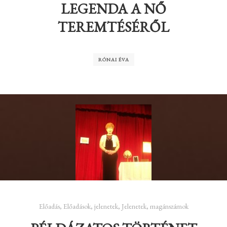
LEGENDA A NŐ
TEREMTÉSÉRŐL
RÓNAI ÉVA
Előadás
,
Előadások
,
jelenetek
,
Jelenetek, magánszámok