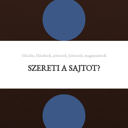
Előadás
,
Előadások
,
jelenetek
,
Jelenetek, magánszámok
SZERETI A SAJTOT?