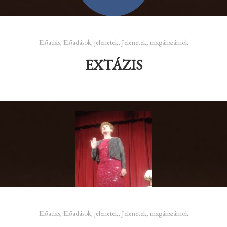
Előadás
,
Előadások
,
jelenetek
,
Jelenetek, magánszámok
EXTÁZIS
Előadás
,
Előadások
,
jelenetek
,
Jelenetek, magánszámok