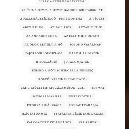
"CSAK A SZÉPRE EMLÉKEZEM"
60 ÉVES A HEVESI A HEVESI SÁNDOR SZÍNTÁRSULAT
A HÁZASSÁGSZÉDELGŐ - PESTI KONYHA
A VÉGZET
ABSZURDUM
ÁTHALLÁSOK
ATYÁK ÉS FIÚK
AZ ANDAXIN KORA
AZ ÉLET MINT OLYAN
AZ ÖRÖK REJTÉLY: A NŐ
BOLOND VASÁRNAP
FÁJÓS FOGÚ OROSZLÁN
HÁROM AZ EGYBEN
INFORMÁCIÓ
JUTALOMJÁTÉK
KERESD A NŐT! (CHERCEZ LA FEMME!)
KÖLTŐI VERSENY (BEMUTATÓ)
LÁNG SZÜLETÉSNAPI GÁLAMŰSOR - 2021
MY WAY
NYUGALMAS HÁZ
PESTI KONYHA
PIPOGYA KIRÁLYSÁGA
POSHADTVÁRALJA
SLÁGERTURMIX
SZABÁLYOS LÉLEKTANI DRÁMA
VÁLOGATOTT VIDÁMSÁGOK
VARÁZSITAL