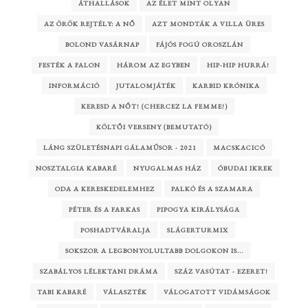
ÁTHALLÁSOK
AZ ÉLET MINT OLYAN
AZ ÖRÖK REJTÉLY: A NŐ
AZT MONDTÁK A VILLA ÜRES
BOLOND VASÁRNAP
FÁJÓS FOGÚ OROSZLÁN
FESTÉK A FALON
HÁROM AZ EGYBEN
HIP-HIP HURRÁ!
INFORMÁCIÓ
JUTALOMJÁTÉK
KARBID KRÓNIKA
KERESD A NŐT! (CHERCEZ LA FEMME!)
KÖLTŐI VERSENY (BEMUTATÓ)
LÁNG SZÜLETÉSNAPI GÁLAMŰSOR - 2021
MACSKACICÓ
NOSZTALGIA KABARÉ
NYUGALMAS HÁZ
ÓBUDAI IKREK
ODA A KERESKEDELEMHEZ
PALKÓ ÉS A SZAMARA
PÉTER ÉS A FARKAS
PIPOGYA KIRÁLYSÁGA
POSHADTVÁRALJA
SLÁGERTURMIX
SOKSZOR A LEGBONYOLULTABB DOLGOKON IS...
SZABÁLYOS LÉLEKTANI DRÁMA
SZÁZ VASÚTAT - EZERET!
TABI KABARÉ
VÁLASZTÉK
VÁLOGATOTT VIDÁMSÁGOK