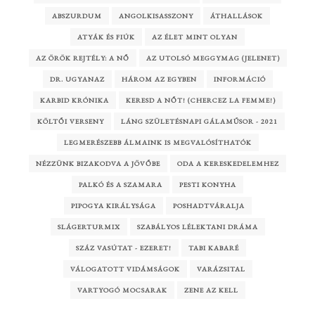
ABSZURDUM
ANGOLKISASSZONY
ÁTHALLÁSOK
ATYÁK ÉS FIÚK
AZ ÉLET MINT OLYAN
AZ ÖRÖK REJTÉLY: A NŐ
AZ UTOLSÓ MEGGYMAG (JELENET)
DR. UGYANAZ
HÁROM AZ EGYBEN
INFORMÁCIÓ
KARBID KRÓNIKA
KERESD A NŐT! (CHERCEZ LA FEMME!)
KÖLTŐI VERSENY
LÁNG SZÜLETÉSNAPI GÁLAMŰSOR - 2021
LEGMERÉSZEBB ÁLMAINK IS MEGVALÓSÍTHATÓK
NÉZZÜNK BIZAKODVA A JÖVŐBE
ODA A KERESKEDELEMHEZ
PALKÓ ÉS A SZAMARA
PESTI KONYHA
PIPOGYA KIRÁLYSÁGA
POSHADTVÁRALJA
SLÁGERTURMIX
SZABÁLYOS LÉLEKTANI DRÁMA
SZÁZ VASÚTAT - EZERET!
TABI KABARÉ
VÁLOGATOTT VIDÁMSÁGOK
VARÁZSITAL
VARTYOGÓ MOCSARAK
ZENE AZ KELL