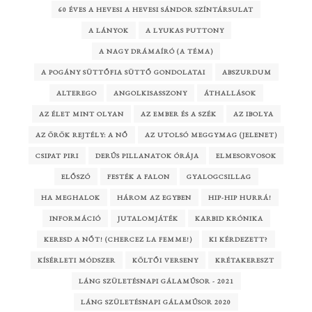
60 ÉVES A HEVESI A HEVESI SÁNDOR SZÍNTÁRSULAT
A LÁNYOK
A LYUKAS PUTTONY
A NAGY DRÁMAÍRÓ (A TÉMA)
A POGÁNY SÜTTŐFIA SÜTTŐ GONDOLATAI
ABSZURDUM
ALTEREGO
ANGOLKISASSZONY
ÁTHALLÁSOK
AZ ÉLET MINT OLYAN
AZ EMBER ÉS A SZÉK
AZ IBOLYA
AZ ÖRÖK REJTÉLY: A NŐ
AZ UTOLSÓ MEGGYMAG (JELENET)
CSIPAT PIRI
DERŰS PILLANATOK ÓRÁJA
ELMESORVOSOK
ELŐSZÓ
FESTÉK A FALON
GYALOGCSILLAG
HA MEGHALOK
HÁROM AZ EGYBEN
HIP-HIP HURRÁ!
INFORMÁCIÓ
JUTALOMJÁTÉK
KARBID KRÓNIKA
KERESD A NŐT! (CHERCEZ LA FEMME!)
KI KÉRDEZETT?
KÍSÉRLETI MÓDSZER
KÖLTŐI VERSENY
KRÉTAKERESZT
LÁNG SZÜLETÉSNAPI GÁLAMŰSOR - 2021
LÁNG SZÜLETÉSNAPI GÁLAMŰSOR 2020