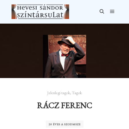
Főmen
Keresés
Jelenlegi tagok
,
Tagok
RÁCZ FERENC
20 ÉVES A SZODMSZE