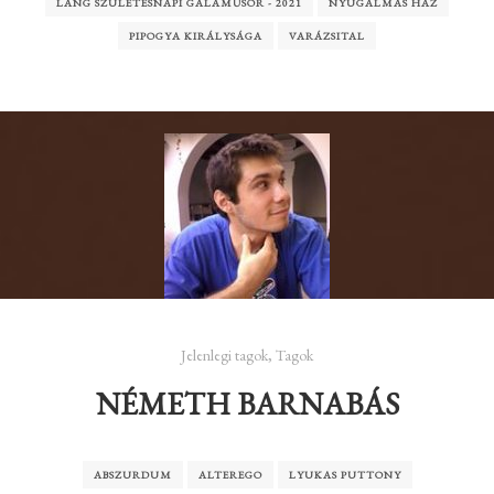
LÁNG SZÜLETÉSNAPI GÁLAMŰSOR - 2021
NYUGALMAS HÁZ
PIPOGYA KIRÁLYSÁGA
VARÁZSITAL
Jelenlegi tagok
,
Tagok
NÉMETH BARNABÁS
ABSZURDUM
ALTEREGO
LYUKAS PUTTONY