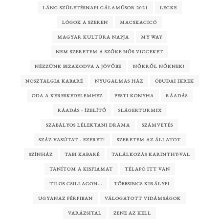
LÁNG SZÜLETÉSNAPI GÁLAMŰSOR 2021
LECKE
LÓGOK A SZEREN
MACSKACICÓ
MAGYAR KULTÚRA NAPJA
MY WAY
NEM SZERETEM A SZŐKE NŐS VICCEKET
NÉZZÜNK BIZAKODVA A JÖVŐBE
NŐKRŐL NŐKNEK!
NOSZTALGIA KABARÉ
NYUGALMAS HÁZ
ÓBUDAI IKREK
ODA A KERESKEDELEMHEZ
PESTI KONYHA
RÁADÁS
RÁADÁS - ÍZELÍTŐ
SLÁGERTURMIX
SZABÁLYOS LÉLEKTANI DRÁMA
SZÁMVETÉS
SZÁZ VASÚTAT - EZERET!
SZERETEM AZ ÁLLATOT
SZÍNHÁZ
TABI KABARÉ
TALÁLKOZÁS KARINTHY-VAL
TANÍTOM A KISFIAMAT
TÉLAPÓ ITT VAN
TILOS CSILLAGON...
TÖBBSINCS KIRÁLYFI
UGYANAZ FÉRFIBAN
VÁLOGATOTT VIDÁMSÁGOK
VARÁZSITAL
ZENE AZ KELL