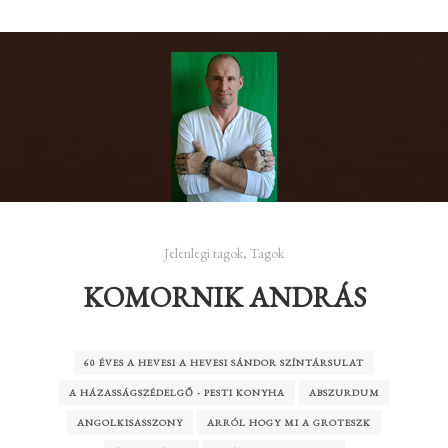
Jelenlegi tagok
,
Tagok
KOMORNIK ANDRÁS
60 ÉVES A HEVESI A HEVESI SÁNDOR SZÍNTÁRSULAT
A HÁZASSÁGSZÉDELGŐ - PESTI KONYHA
ABSZURDUM
ANGOLKISASSZONY
ARRÓL HOGY MI A GROTESZK