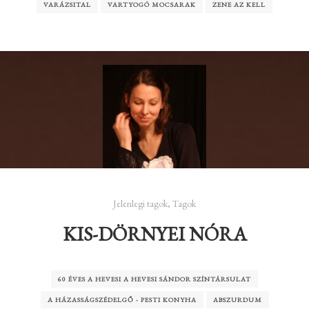
VARÁZSITAL
VARTYOGÓ MOCSARAK
ZENE AZ KELL
Jelenlegi tagok
,
Tagok
KIS-DÖRNYEI NÓRA
60 ÉVES A HEVESI A HEVESI SÁNDOR SZÍNTÁRSULAT
A HÁZASSÁGSZÉDELGŐ - PESTI KONYHA
ABSZURDUM