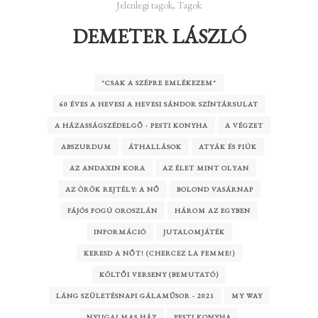
Jelenlegi tagok
,
Tagok
DEMETER LÁSZLÓ
"CSAK A SZÉPRE EMLÉKEZEM"
60 ÉVES A HEVESI A HEVESI SÁNDOR SZÍNTÁRSULAT
A HÁZASSÁGSZÉDELGŐ - PESTI KONYHA
A VÉGZET
ABSZURDUM
ÁTHALLÁSOK
ATYÁK ÉS FIÚK
AZ ANDAXIN KORA
AZ ÉLET MINT OLYAN
AZ ÖRÖK REJTÉLY: A NŐ
BOLOND VASÁRNAP
FÁJÓS FOGÚ OROSZLÁN
HÁROM AZ EGYBEN
INFORMÁCIÓ
JUTALOMJÁTÉK
KERESD A NŐT! (CHERCEZ LA FEMME!)
KÖLTŐI VERSENY (BEMUTATÓ)
LÁNG SZÜLETÉSNAPI GÁLAMŰSOR - 2021
MY WAY
NYUGALMAS HÁZ
PESTI KONYHA