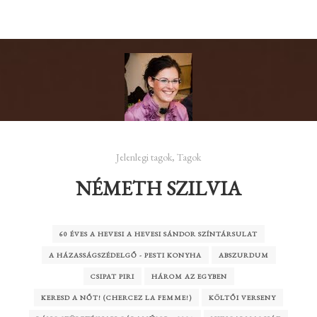
Jelenlegi tagok
,
Tagok
NÉMETH SZILVIA
60 ÉVES A HEVESI A HEVESI SÁNDOR SZÍNTÁRSULAT
A HÁZASSÁGSZÉDELGŐ - PESTI KONYHA
ABSZURDUM
CSIPAT PIRI
HÁROM AZ EGYBEN
KERESD A NŐT! (CHERCEZ LA FEMME!)
KÖLTŐI VERSENY