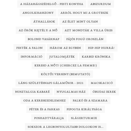
A HÁZASSÁGSZÉDELGŐ - PESTI KONYHA
ABSZURDUM
ANGOLKISASSZONY
ARRÓL HOGY MI A GROTESZK
ÁTHALLÁSOK
AZ ÉLET MINT OLYAN
AZ ÖRÖK REJTÉLY: A NŐ
AZT MONDTÁK A VILLA ÜRES
BOLOND VASÁRNAP
FÁJÓS FOGÚ OROSZLÁN
FESTÉK A FALON
HÁROM AZ EGYBEN
HIP-HIP HURRÁ!
INFORMÁCIÓ
JUTALOMJÁTÉK
KARBID KRÓNIKA
KERESD A NŐT! (CHERCEZ LA FEMME!)
KÖLTŐI VERSENY (BEMUTATÓ)
LÁNG SZÜLETÉSNAPI GÁLAMŰSOR - 2021
MACSKACICÓ
NOSZTALGIA KABARÉ
NYUGALMAS HÁZ
ÓBUDAI IKREK
ODA A KERESKEDELEMHEZ
PALKÓ ÉS A SZAMARA
PÉTER ÉS A FARKAS
PIPOGYA KIRÁLYSÁGA
POSHADTVÁRALJA
SLÁGERTURMIX
SOKSZOR A LEGBONYOLULTABB DOLGOKON IS...