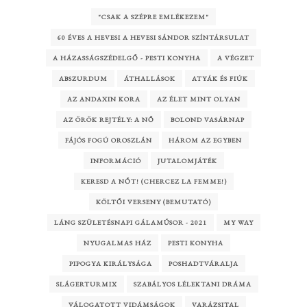
"CSAK A SZÉPRE EMLÉKEZEM"
60 ÉVES A HEVESI A HEVESI SÁNDOR SZÍNTÁRSULAT
A HÁZASSÁGSZÉDELGŐ - PESTI KONYHA
A VÉGZET
ABSZURDUM
ÁTHALLÁSOK
ATYÁK ÉS FIÚK
AZ ANDAXIN KORA
AZ ÉLET MINT OLYAN
AZ ÖRÖK REJTÉLY: A NŐ
BOLOND VASÁRNAP
FÁJÓS FOGÚ OROSZLÁN
HÁROM AZ EGYBEN
INFORMÁCIÓ
JUTALOMJÁTÉK
KERESD A NŐT! (CHERCEZ LA FEMME!)
KÖLTŐI VERSENY (BEMUTATÓ)
LÁNG SZÜLETÉSNAPI GÁLAMŰSOR - 2021
MY WAY
NYUGALMAS HÁZ
PESTI KONYHA
PIPOGYA KIRÁLYSÁGA
POSHADTVÁRALJA
SLÁGERTURMIX
SZABÁLYOS LÉLEKTANI DRÁMA
VÁLOGATOTT VIDÁMSÁGOK
VARÁZSITAL