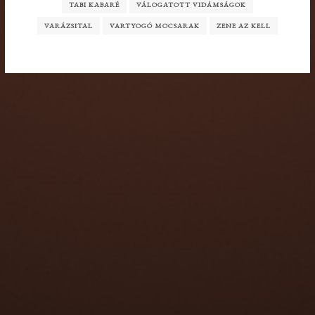
TABI KABARÉ
VÁLOGATOTT VIDÁMSÁGOK
VARÁZSITAL
VARTYOGÓ MOCSARAK
ZENE AZ KELL