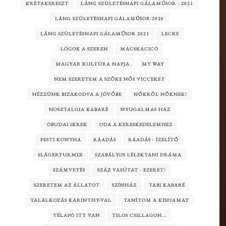
KRÉTAKERESZT
LÁNG SZÜLETÉSNAPI GÁLAMŰSOR - 2021
LÁNG SZÜLETÉSNAPI GÁLAMŰSOR 2020
LÁNG SZÜLETÉSNAPI GÁLAMŰSOR 2021
LECKE
LÓGOK A SZEREN
MACSKACICÓ
MAGYAR KULTÚRA NAPJA
MY WAY
NEM SZERETEM A SZŐKE NŐS VICCEKET
NÉZZÜNK BIZAKODVA A JÖVŐBE
NŐKRŐL NŐKNEK!
NOSZTALGIA KABARÉ
NYUGALMAS HÁZ
ÓBUDAI IKREK
ODA A KERESKEDELEMHEZ
PESTI KONYHA
RÁADÁS
RÁADÁS - ÍZELÍTŐ
SLÁGERTURMIX
SZABÁLYOS LÉLEKTANI DRÁMA
SZÁMVETÉS
SZÁZ VASÚTAT - EZERET!
SZERETEM AZ ÁLLATOT
SZÍNHÁZ
TABI KABARÉ
TALÁLKOZÁS KARINTHY-VAL
TANÍTOM A KISFIAMAT
TÉLAPÓ ITT VAN
TILOS CSILLAGON...