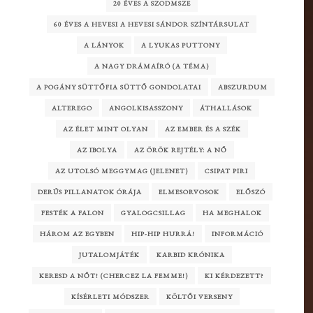
20 ÉVES A SZODMSZE
60 ÉVES A HEVESI A HEVESI SÁNDOR SZÍNTÁRSULAT
A LÁNYOK
A LYUKAS PUTTONY
A NAGY DRÁMAÍRÓ (A TÉMA)
A POGÁNY SÜTTŐFIA SÜTTŐ GONDOLATAI
ABSZURDUM
ALTEREGO
ANGOLKISASSZONY
ÁTHALLÁSOK
AZ ÉLET MINT OLYAN
AZ EMBER ÉS A SZÉK
AZ IBOLYA
AZ ÖRÖK REJTÉLY: A NŐ
AZ UTOLSÓ MEGGYMAG (JELENET)
CSIPAT PIRI
DERŰS PILLANATOK ÓRÁJA
ELMESORVOSOK
ELŐSZÓ
FESTÉK A FALON
GYALOGCSILLAG
HA MEGHALOK
HÁROM AZ EGYBEN
HIP-HIP HURRÁ!
INFORMÁCIÓ
JUTALOMJÁTÉK
KARBID KRÓNIKA
KERESD A NŐT! (CHERCEZ LA FEMME!)
KI KÉRDEZETT?
KÍSÉRLETI MÓDSZER
KÖLTŐI VERSENY