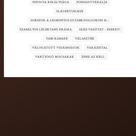
PIPOGYA KIRÁLYSÁGA
POSHADTVÁRALJA
SLÁGERTURMIX
SOKSZOR A LEGBONYOLULTABB DOLGOKON IS...
SZABÁLYOS LÉLEKTANI DRÁMA
SZÁZ VASÚTAT - EZERET!
TABI KABARÉ
VÁLASZTÉK
VÁLOGATOTT VIDÁMSÁGOK
VARÁZSITAL
VARTYOGÓ MOCSARAK
ZENE AZ KELL