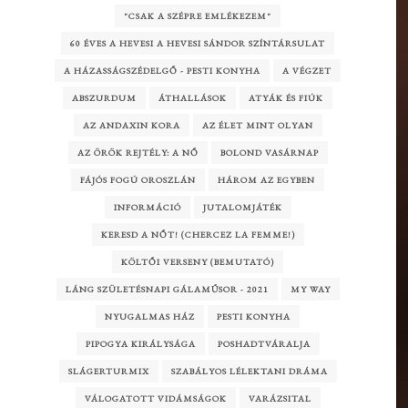
"CSAK A SZÉPRE EMLÉKEZEM"
60 ÉVES A HEVESI A HEVESI SÁNDOR SZÍNTÁRSULAT
A HÁZASSÁGSZÉDELGŐ - PESTI KONYHA
A VÉGZET
ABSZURDUM
ÁTHALLÁSOK
ATYÁK ÉS FIÚK
AZ ANDAXIN KORA
AZ ÉLET MINT OLYAN
AZ ÖRÖK REJTÉLY: A NŐ
BOLOND VASÁRNAP
FÁJÓS FOGÚ OROSZLÁN
HÁROM AZ EGYBEN
INFORMÁCIÓ
JUTALOMJÁTÉK
KERESD A NŐT! (CHERCEZ LA FEMME!)
KÖLTŐI VERSENY (BEMUTATÓ)
LÁNG SZÜLETÉSNAPI GÁLAMŰSOR - 2021
MY WAY
NYUGALMAS HÁZ
PESTI KONYHA
PIPOGYA KIRÁLYSÁGA
POSHADTVÁRALJA
SLÁGERTURMIX
SZABÁLYOS LÉLEKTANI DRÁMA
VÁLOGATOTT VIDÁMSÁGOK
VARÁZSITAL