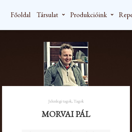
Főoldal
Társulat
Produkcióink
Repe
Jelenlegi tagok
,
Tagok
MORVAI PÁL