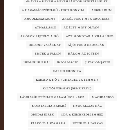
60 ÉVES A HEVESI A HEVESI SÁNDOR SZÍNTÁRSULAT
A HÁZASSÁGSZÉDELGŐ - PESTI KONYHA
ABSZURDUM
ANGOLKISASSZONY
ARRÓL HOGY MI A GROTESZK
ÁTHALLÁSOK
AZ ÉLET MINT OLYAN
AZ ÖRÖK REJTÉLY: A NŐ
AZT MONDTÁK A VILLA ÜRES
BOLOND VASÁRNAP
FÁJÓS FOGÚ OROSZLÁN
FESTÉK A FALON
HÁROM AZ EGYBEN
HIP-HIP HURRÁ!
INFORMÁCIÓ
JUTALOMJÁTÉK
KARBID KRÓNIKA
KERESD A NŐT! (CHERCEZ LA FEMME!)
KÖLTŐI VERSENY (BEMUTATÓ)
LÁNG SZÜLETÉSNAPI GÁLAMŰSOR - 2021
MACSKACICÓ
NOSZTALGIA KABARÉ
NYUGALMAS HÁZ
ÓBUDAI IKREK
ODA A KERESKEDELEMHEZ
PALKÓ ÉS A SZAMARA
PÉTER ÉS A FARKAS