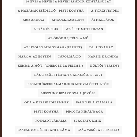
60 ÉVES A HEVESI A HEVESI SÁNDOR SZÍNTÁRSULAT
A HÁZASSÁGSZÉDELGŐ - PESTI KONYHA
A TÖRZSVENDÉG
ABSZURDUM
ANGOLKISASSZONY
ÁTHALLÁSOK
ATYÁK ÉS FIÚK
AZ ÉLET MINT OLYAN
AZ ÖRÖK REJTÉLY: A NŐ
AZ UTOLSÓ MEGGYMAG (JELENET)
DR. UGYANAZ
HÁROM AZ EGYBEN
INFORMÁCIÓ
KARBID KRÓNIKA
KERESD A NŐT! (CHERCEZ LA FEMME!)
KÖLTŐI VERSENY
LÁNG SZÜLETÉSNAPI GÁLAMŰSOR - 2021
LEGMERÉSZEBB ÁLMAINK IS MEGVALÓSÍTHATÓK
NÉZZÜNK BIZAKODVA A JÖVŐBE
ODA A KERESKEDELEMHEZ
PALKÓ ÉS A SZAMARA
PESTI KONYHA
PIPOGYA KIRÁLYSÁGA
POSHADTVÁRALJA
SLÁGERTURMIX
SZABÁLYOS LÉLEKTANI DRÁMA
SZÁZ VASÚTAT - EZERET!