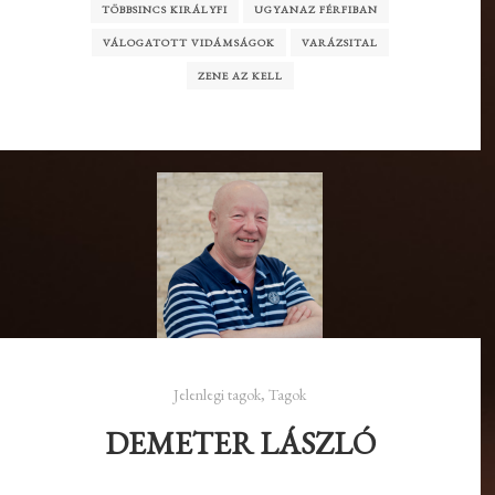
TÖBBSINCS KIRÁLYFI
UGYANAZ FÉRFIBAN
VÁLOGATOTT VIDÁMSÁGOK
VARÁZSITAL
ZENE AZ KELL
Jelenlegi tagok
,
Tagok
DEMETER LÁSZLÓ