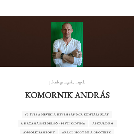
Jelenlegi tagok
,
Tagok
KOMORNIK ANDRÁS
60 ÉVES A HEVESI A HEVESI SÁNDOR SZÍNTÁRSULAT
A HÁZASSÁGSZÉDELGŐ - PESTI KONYHA
ABSZURDUM
ANGOLKISASSZONY
ARRÓL HOGY MI A GROTESZK