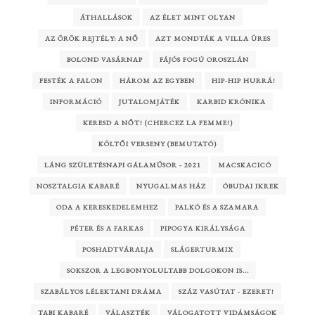
ÁTHALLÁSOK
AZ ÉLET MINT OLYAN
AZ ÖRÖK REJTÉLY: A NŐ
AZT MONDTÁK A VILLA ÜRES
BOLOND VASÁRNAP
FÁJÓS FOGÚ OROSZLÁN
FESTÉK A FALON
HÁROM AZ EGYBEN
HIP-HIP HURRÁ!
INFORMÁCIÓ
JUTALOMJÁTÉK
KARBID KRÓNIKA
KERESD A NŐT! (CHERCEZ LA FEMME!)
KÖLTŐI VERSENY (BEMUTATÓ)
LÁNG SZÜLETÉSNAPI GÁLAMŰSOR - 2021
MACSKACICÓ
NOSZTALGIA KABARÉ
NYUGALMAS HÁZ
ÓBUDAI IKREK
ODA A KERESKEDELEMHEZ
PALKÓ ÉS A SZAMARA
PÉTER ÉS A FARKAS
PIPOGYA KIRÁLYSÁGA
POSHADTVÁRALJA
SLÁGERTURMIX
SOKSZOR A LEGBONYOLULTABB DOLGOKON IS...
SZABÁLYOS LÉLEKTANI DRÁMA
SZÁZ VASÚTAT - EZERET!
TABI KABARÉ
VÁLASZTÉK
VÁLOGATOTT VIDÁMSÁGOK