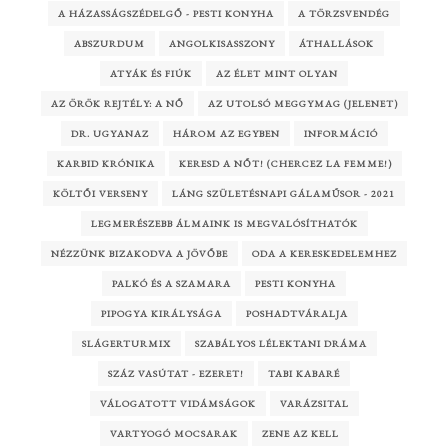
A HÁZASSÁGSZÉDELGŐ - PESTI KONYHA
A TÖRZSVENDÉG
ABSZURDUM
ANGOLKISASSZONY
ÁTHALLÁSOK
ATYÁK ÉS FIÚK
AZ ÉLET MINT OLYAN
AZ ÖRÖK REJTÉLY: A NŐ
AZ UTOLSÓ MEGGYMAG (JELENET)
DR. UGYANAZ
HÁROM AZ EGYBEN
INFORMÁCIÓ
KARBID KRÓNIKA
KERESD A NŐT! (CHERCEZ LA FEMME!)
KÖLTŐI VERSENY
LÁNG SZÜLETÉSNAPI GÁLAMŰSOR - 2021
LEGMERÉSZEBB ÁLMAINK IS MEGVALÓSÍTHATÓK
NÉZZÜNK BIZAKODVA A JÖVŐBE
ODA A KERESKEDELEMHEZ
PALKÓ ÉS A SZAMARA
PESTI KONYHA
PIPOGYA KIRÁLYSÁGA
POSHADTVÁRALJA
SLÁGERTURMIX
SZABÁLYOS LÉLEKTANI DRÁMA
SZÁZ VASÚTAT - EZERET!
TABI KABARÉ
VÁLOGATOTT VIDÁMSÁGOK
VARÁZSITAL
VARTYOGÓ MOCSARAK
ZENE AZ KELL