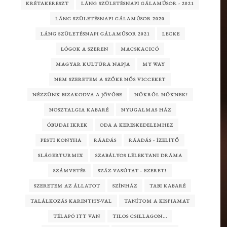
KRÉTAKERESZT
LÁNG SZÜLETÉSNAPI GÁLAMŰSOR - 2021
LÁNG SZÜLETÉSNAPI GÁLAMŰSOR 2020
LÁNG SZÜLETÉSNAPI GÁLAMŰSOR 2021
LECKE
LÓGOK A SZEREN
MACSKACICÓ
MAGYAR KULTÚRA NAPJA
MY WAY
NEM SZERETEM A SZŐKE NŐS VICCEKET
NÉZZÜNK BIZAKODVA A JÖVŐBE
NŐKRŐL NŐKNEK!
NOSZTALGIA KABARÉ
NYUGALMAS HÁZ
ÓBUDAI IKREK
ODA A KERESKEDELEMHEZ
PESTI KONYHA
RÁADÁS
RÁADÁS - ÍZELÍTŐ
SLÁGERTURMIX
SZABÁLYOS LÉLEKTANI DRÁMA
SZÁMVETÉS
SZÁZ VASÚTAT - EZERET!
SZERETEM AZ ÁLLATOT
SZÍNHÁZ
TABI KABARÉ
TALÁLKOZÁS KARINTHY-VAL
TANÍTOM A KISFIAMAT
TÉLAPÓ ITT VAN
TILOS CSILLAGON...