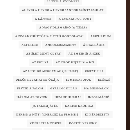
20 ÉVES A SZODMSZE
60 ÉVES A HEVESI A HEVESI SÁNDOR SZÍNTÁRSULAT
A LÁNYOK
A LYUKAS PUTTONY
A NAGY DRÁMAÍRÓ (A TÉMA)
A POGÁNY SÜTTŐFIA SÜTTŐ GONDOLATAI
ABSZURDUM
ALTEREGO
ANGOLKISASSZONY
ÁTHALLÁSOK
AZ ÉLET MINT OLYAN
AZ EMBER ÉS A SZÉK
AZ IBOLYA
AZ ÖRÖK REJTÉLY: A NŐ
AZ UTOLSÓ MEGGYMAG (JELENET)
CSIPAT PIRI
DERŰS PILLANATOK ÓRÁJA
ELMESORVOSOK
ELŐSZÓ
FESTÉK A FALON
GYALOGCSILLAG
HA MEGHALOK
HÁROM AZ EGYBEN
HIP-HIP HURRÁ!
INFORMÁCIÓ
JUTALOMJÁTÉK
KARBID KRÓNIKA
KERESD A NŐT! (CHERCEZ LA FEMME!)
KI KÉRDEZETT?
KÍSÉRLETI MÓDSZER
KÖLTŐI VERSENY