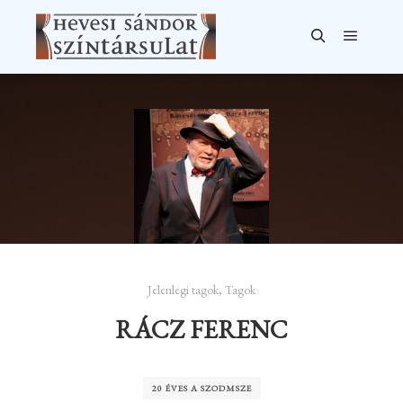
Főmen
Keresés
Jelenlegi tagok
,
Tagok
RÁCZ FERENC
20 ÉVES A SZODMSZE