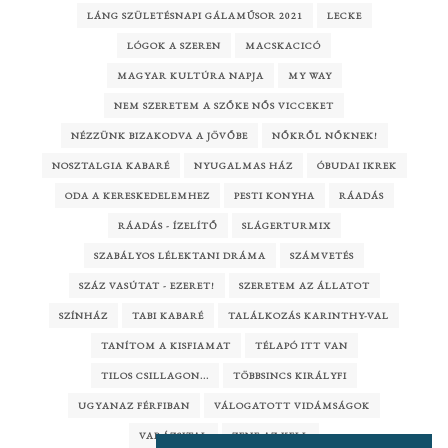
LÁNG SZÜLETÉSNAPI GÁLAMŰSOR 2021
LECKE
LÓGOK A SZEREN
MACSKACICÓ
MAGYAR KULTÚRA NAPJA
MY WAY
NEM SZERETEM A SZŐKE NŐS VICCEKET
NÉZZÜNK BIZAKODVA A JÖVŐBE
NŐKRŐL NŐKNEK!
NOSZTALGIA KABARÉ
NYUGALMAS HÁZ
ÓBUDAI IKREK
ODA A KERESKEDELEMHEZ
PESTI KONYHA
RÁADÁS
RÁADÁS - ÍZELÍTŐ
SLÁGERTURMIX
SZABÁLYOS LÉLEKTANI DRÁMA
SZÁMVETÉS
SZÁZ VASÚTAT - EZERET!
SZERETEM AZ ÁLLATOT
SZÍNHÁZ
TABI KABARÉ
TALÁLKOZÁS KARINTHY-VAL
TANÍTOM A KISFIAMAT
TÉLAPÓ ITT VAN
TILOS CSILLAGON...
TÖBBSINCS KIRÁLYFI
UGYANAZ FÉRFIBAN
VÁLOGATOTT VIDÁMSÁGOK
VARÁZSITAL
ZENE AZ KELL