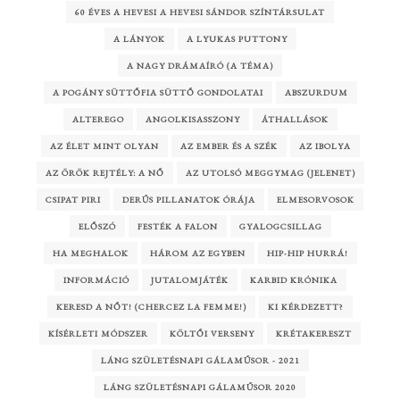
60 ÉVES A HEVESI A HEVESI SÁNDOR SZÍNTÁRSULAT
A LÁNYOK
A LYUKAS PUTTONY
A NAGY DRÁMAÍRÓ (A TÉMA)
A POGÁNY SÜTTŐFIA SÜTTŐ GONDOLATAI
ABSZURDUM
ALTEREGO
ANGOLKISASSZONY
ÁTHALLÁSOK
AZ ÉLET MINT OLYAN
AZ EMBER ÉS A SZÉK
AZ IBOLYA
AZ ÖRÖK REJTÉLY: A NŐ
AZ UTOLSÓ MEGGYMAG (JELENET)
CSIPAT PIRI
DERŰS PILLANATOK ÓRÁJA
ELMESORVOSOK
ELŐSZÓ
FESTÉK A FALON
GYALOGCSILLAG
HA MEGHALOK
HÁROM AZ EGYBEN
HIP-HIP HURRÁ!
INFORMÁCIÓ
JUTALOMJÁTÉK
KARBID KRÓNIKA
KERESD A NŐT! (CHERCEZ LA FEMME!)
KI KÉRDEZETT?
KÍSÉRLETI MÓDSZER
KÖLTŐI VERSENY
KRÉTAKERESZT
LÁNG SZÜLETÉSNAPI GÁLAMŰSOR - 2021
LÁNG SZÜLETÉSNAPI GÁLAMŰSOR 2020