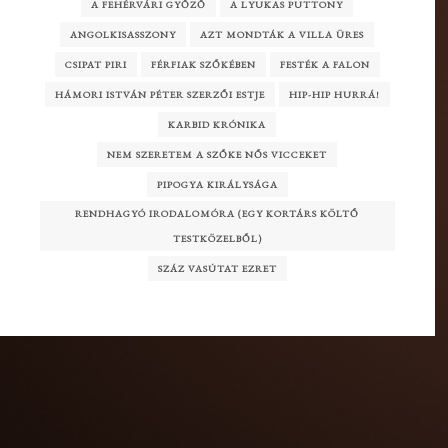
A FEHÉRVÁRI GYŐZŐ
A LYUKAS PUTTONY
ANGOLKISASSZONY
AZT MONDTÁK A VILLA ÜRES
CSIPAT PIRI
FÉRFIAK SZŐKÉBEN
FESTÉK A FALON
HÁMORI ISTVÁN PÉTER SZERZŐI ESTJE
HIP-HIP HURRÁ!
KARBID KRÓNIKA
NEM SZERETEM A SZŐKE NŐS VICCEKET
PIPOGYA KIRÁLYSÁGA
RENDHAGYÓ IRODALOMÓRA (EGY KORTÁRS KÖLTŐ
TESTKÖZELBŐL)
SZÁZ VASÚTAT EZRET