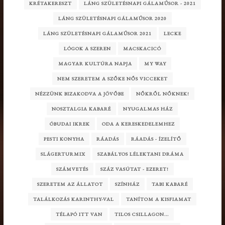
KRÉTAKERESZT
LÁNG SZÜLETÉSNAPI GÁLAMŰSOR - 2021
LÁNG SZÜLETÉSNAPI GÁLAMŰSOR 2020
LÁNG SZÜLETÉSNAPI GÁLAMŰSOR 2021
LECKE
LÓGOK A SZEREN
MACSKACICÓ
MAGYAR KULTÚRA NAPJA
MY WAY
NEM SZERETEM A SZŐKE NŐS VICCEKET
NÉZZÜNK BIZAKODVA A JÖVŐBE
NŐKRŐL NŐKNEK!
NOSZTALGIA KABARÉ
NYUGALMAS HÁZ
ÓBUDAI IKREK
ODA A KERESKEDELEMHEZ
PESTI KONYHA
RÁADÁS
RÁADÁS - ÍZELÍTŐ
SLÁGERTURMIX
SZABÁLYOS LÉLEKTANI DRÁMA
SZÁMVETÉS
SZÁZ VASÚTAT - EZERET!
SZERETEM AZ ÁLLATOT
SZÍNHÁZ
TABI KABARÉ
TALÁLKOZÁS KARINTHY-VAL
TANÍTOM A KISFIAMAT
TÉLAPÓ ITT VAN
TILOS CSILLAGON...