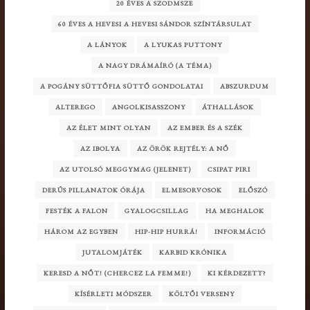
20 ÉVES A SZODMSZE
60 ÉVES A HEVESI A HEVESI SÁNDOR SZÍNTÁRSULAT
A LÁNYOK
A LYUKAS PUTTONY
A NAGY DRÁMAÍRÓ (A TÉMA)
A POGÁNY SÜTTŐFIA SÜTTŐ GONDOLATAI
ABSZURDUM
ALTEREGO
ANGOLKISASSZONY
ÁTHALLÁSOK
AZ ÉLET MINT OLYAN
AZ EMBER ÉS A SZÉK
AZ IBOLYA
AZ ÖRÖK REJTÉLY: A NŐ
AZ UTOLSÓ MEGGYMAG (JELENET)
CSIPAT PIRI
DERŰS PILLANATOK ÓRÁJA
ELMESORVOSOK
ELŐSZÓ
FESTÉK A FALON
GYALOGCSILLAG
HA MEGHALOK
HÁROM AZ EGYBEN
HIP-HIP HURRÁ!
INFORMÁCIÓ
JUTALOMJÁTÉK
KARBID KRÓNIKA
KERESD A NŐT! (CHERCEZ LA FEMME!)
KI KÉRDEZETT?
KÍSÉRLETI MÓDSZER
KÖLTŐI VERSENY