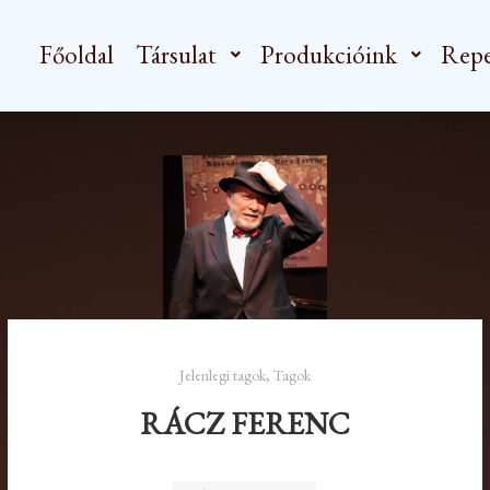
Főoldal
Társulat
Produkcióink
Repe
Jelenlegi tagok
,
Tagok
RÁCZ FERENC