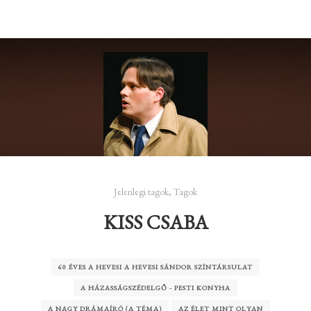
Jelenlegi tagok
,
Tagok
KISS CSABA
60 ÉVES A HEVESI A HEVESI SÁNDOR SZÍNTÁRSULAT
A HÁZASSÁGSZÉDELGŐ - PESTI KONYHA
A NAGY DRÁMAÍRÓ (A TÉMA)
AZ ÉLET MINT OLYAN