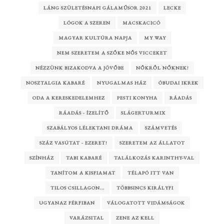
LÁNG SZÜLETÉSNAPI GÁLAMŰSOR 2021
LECKE
LÓGOK A SZEREN
MACSKACICÓ
MAGYAR KULTÚRA NAPJA
MY WAY
NEM SZERETEM A SZŐKE NŐS VICCEKET
NÉZZÜNK BIZAKODVA A JÖVŐBE
NŐKRŐL NŐKNEK!
NOSZTALGIA KABARÉ
NYUGALMAS HÁZ
ÓBUDAI IKREK
ODA A KERESKEDELEMHEZ
PESTI KONYHA
RÁADÁS
RÁADÁS - ÍZELÍTŐ
SLÁGERTURMIX
SZABÁLYOS LÉLEKTANI DRÁMA
SZÁMVETÉS
SZÁZ VASÚTAT - EZERET!
SZERETEM AZ ÁLLATOT
SZÍNHÁZ
TABI KABARÉ
TALÁLKOZÁS KARINTHY-VAL
TANÍTOM A KISFIAMAT
TÉLAPÓ ITT VAN
TILOS CSILLAGON...
TÖBBSINCS KIRÁLYFI
UGYANAZ FÉRFIBAN
VÁLOGATOTT VIDÁMSÁGOK
VARÁZSITAL
ZENE AZ KELL