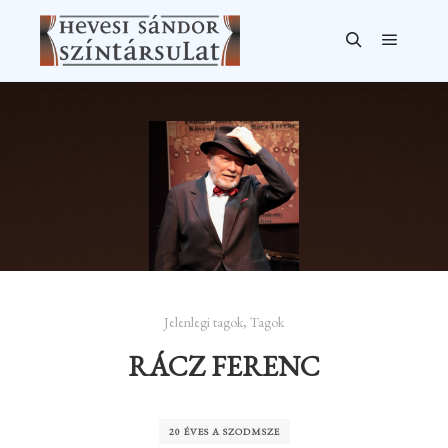
Főmen
Keresés
Jelenlegi tagok
,
Tagok
RÁCZ FERENC
20 ÉVES A SZODMSZE