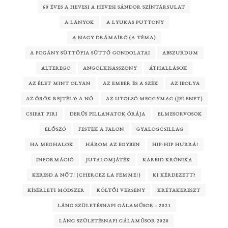
60 ÉVES A HEVESI A HEVESI SÁNDOR SZÍNTÁRSULAT
A LÁNYOK
A LYUKAS PUTTONY
A NAGY DRÁMAÍRÓ (A TÉMA)
A POGÁNY SÜTTŐFIA SÜTTŐ GONDOLATAI
ABSZURDUM
ALTEREGO
ANGOLKISASSZONY
ÁTHALLÁSOK
AZ ÉLET MINT OLYAN
AZ EMBER ÉS A SZÉK
AZ IBOLYA
AZ ÖRÖK REJTÉLY: A NŐ
AZ UTOLSÓ MEGGYMAG (JELENET)
CSIPAT PIRI
DERŰS PILLANATOK ÓRÁJA
ELMESORVOSOK
ELŐSZÓ
FESTÉK A FALON
GYALOGCSILLAG
HA MEGHALOK
HÁROM AZ EGYBEN
HIP-HIP HURRÁ!
INFORMÁCIÓ
JUTALOMJÁTÉK
KARBID KRÓNIKA
KERESD A NŐT! (CHERCEZ LA FEMME!)
KI KÉRDEZETT?
KÍSÉRLETI MÓDSZER
KÖLTŐI VERSENY
KRÉTAKERESZT
LÁNG SZÜLETÉSNAPI GÁLAMŰSOR - 2021
LÁNG SZÜLETÉSNAPI GÁLAMŰSOR 2020