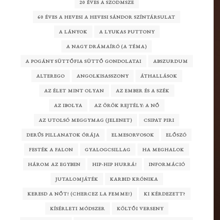
20 ÉVES A SZODMSZE
60 ÉVES A HEVESI A HEVESI SÁNDOR SZÍNTÁRSULAT
A LÁNYOK
A LYUKAS PUTTONY
A NAGY DRÁMAÍRÓ (A TÉMA)
A POGÁNY SÜTTŐFIA SÜTTŐ GONDOLATAI
ABSZURDUM
ALTEREGO
ANGOLKISASSZONY
ÁTHALLÁSOK
AZ ÉLET MINT OLYAN
AZ EMBER ÉS A SZÉK
AZ IBOLYA
AZ ÖRÖK REJTÉLY: A NŐ
AZ UTOLSÓ MEGGYMAG (JELENET)
CSIPAT PIRI
DERŰS PILLANATOK ÓRÁJA
ELMESORVOSOK
ELŐSZÓ
FESTÉK A FALON
GYALOGCSILLAG
HA MEGHALOK
HÁROM AZ EGYBEN
HIP-HIP HURRÁ!
INFORMÁCIÓ
JUTALOMJÁTÉK
KARBID KRÓNIKA
KERESD A NŐT! (CHERCEZ LA FEMME!)
KI KÉRDEZETT?
KÍSÉRLETI MÓDSZER
KÖLTŐI VERSENY