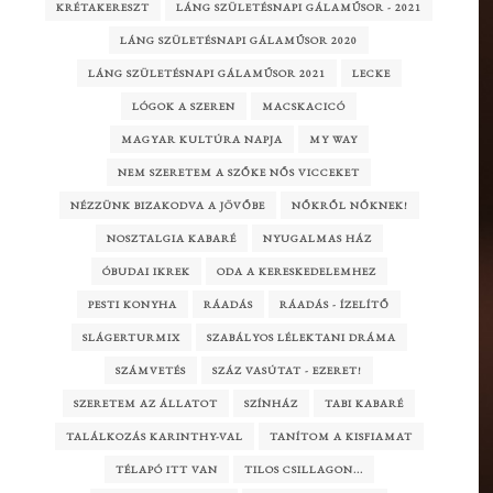
KRÉTAKERESZT
LÁNG SZÜLETÉSNAPI GÁLAMŰSOR - 2021
LÁNG SZÜLETÉSNAPI GÁLAMŰSOR 2020
LÁNG SZÜLETÉSNAPI GÁLAMŰSOR 2021
LECKE
LÓGOK A SZEREN
MACSKACICÓ
MAGYAR KULTÚRA NAPJA
MY WAY
NEM SZERETEM A SZŐKE NŐS VICCEKET
NÉZZÜNK BIZAKODVA A JÖVŐBE
NŐKRŐL NŐKNEK!
NOSZTALGIA KABARÉ
NYUGALMAS HÁZ
ÓBUDAI IKREK
ODA A KERESKEDELEMHEZ
PESTI KONYHA
RÁADÁS
RÁADÁS - ÍZELÍTŐ
SLÁGERTURMIX
SZABÁLYOS LÉLEKTANI DRÁMA
SZÁMVETÉS
SZÁZ VASÚTAT - EZERET!
SZERETEM AZ ÁLLATOT
SZÍNHÁZ
TABI KABARÉ
TALÁLKOZÁS KARINTHY-VAL
TANÍTOM A KISFIAMAT
TÉLAPÓ ITT VAN
TILOS CSILLAGON...