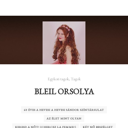
Egykori tagok
,
Tagok
BLEIL ORSOLYA
60 ÉVES A HEVESI A HEVESI SÁNDOR SZÍNTÁRSULAT
AZ ÉLET MINT OLYAN
KERESD A NŐT! (CHERCEZ LA FEMME!)
KÉT NŐ BESZÉLGET