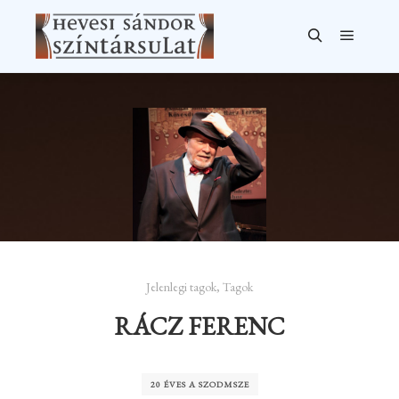
Főmen
Keresés
Jelenlegi tagok
,
Tagok
RÁCZ FERENC
20 ÉVES A SZODMSZE