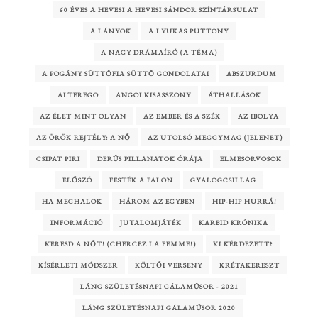
60 ÉVES A HEVESI A HEVESI SÁNDOR SZÍNTÁRSULAT
A LÁNYOK
A LYUKAS PUTTONY
A NAGY DRÁMAÍRÓ (A TÉMA)
A POGÁNY SÜTTŐFIA SÜTTŐ GONDOLATAI
ABSZURDUM
ALTEREGO
ANGOLKISASSZONY
ÁTHALLÁSOK
AZ ÉLET MINT OLYAN
AZ EMBER ÉS A SZÉK
AZ IBOLYA
AZ ÖRÖK REJTÉLY: A NŐ
AZ UTOLSÓ MEGGYMAG (JELENET)
CSIPAT PIRI
DERŰS PILLANATOK ÓRÁJA
ELMESORVOSOK
ELŐSZÓ
FESTÉK A FALON
GYALOGCSILLAG
HA MEGHALOK
HÁROM AZ EGYBEN
HIP-HIP HURRÁ!
INFORMÁCIÓ
JUTALOMJÁTÉK
KARBID KRÓNIKA
KERESD A NŐT! (CHERCEZ LA FEMME!)
KI KÉRDEZETT?
KÍSÉRLETI MÓDSZER
KÖLTŐI VERSENY
KRÉTAKERESZT
LÁNG SZÜLETÉSNAPI GÁLAMŰSOR - 2021
LÁNG SZÜLETÉSNAPI GÁLAMŰSOR 2020