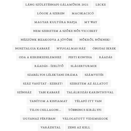
LÁNG SZÜLETÉSNAPI GÁLAMŰSOR 2021
LECKE
LÓGOK A SZEREN
MACSKACICÓ
MAGYAR KULTÚRA NAPJA
MY WAY
NEM SZERETEM A SZŐKE NŐS VICCEKET
NÉZZÜNK BIZAKODVA A JÖVŐBE
NŐKRŐL NŐKNEK!
NOSZTALGIA KABARÉ
NYUGALMAS HÁZ
ÓBUDAI IKREK
ODA A KERESKEDELEMHEZ
PESTI KONYHA
RÁADÁS
RÁADÁS - ÍZELÍTŐ
SLÁGERTURMIX
SZABÁLYOS LÉLEKTANI DRÁMA
SZÁMVETÉS
SZÁZ VASÚTAT - EZERET!
SZERETEM AZ ÁLLATOT
SZÍNHÁZ
TABI KABARÉ
TALÁLKOZÁS KARINTHY-VAL
TANÍTOM A KISFIAMAT
TÉLAPÓ ITT VAN
TILOS CSILLAGON...
TÖBBSINCS KIRÁLYFI
UGYANAZ FÉRFIBAN
VÁLOGATOTT VIDÁMSÁGOK
VARÁZSITAL
ZENE AZ KELL